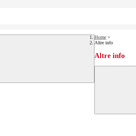
Home
>
Altre info
Altre info