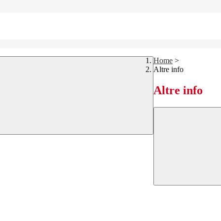
Home
>
Altre info
Altre info