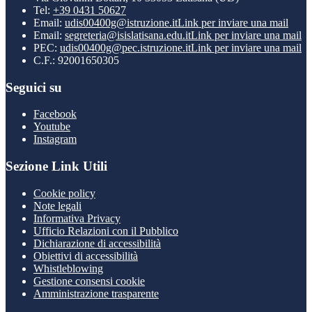
Tel:
+39 0431 50627
Email:
udis00400g@istruzione.it
Link per inviare una mail
Email:
segreteria@isislatisana.edu.it
Link per inviare una mail
PEC:
udis00400g@pec.istruzione.it
Link per inviare una mail
C.F.: 92001650305
Seguici su
Facebook
Youtube
Instagram
Sezione Link Utili
Cookie policy
Note legali
Informativa Privacy
Ufficio Relazioni con il Pubblico
Dichiarazione di accessibilità
Obiettivi di accessibilità
Whistleblowing
Gestione consensi cookie
Amministrazione trasparente