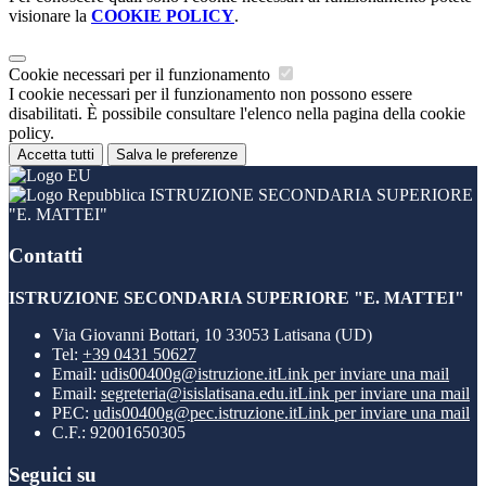
visionare la
COOKIE POLICY
.
Cookie necessari per il funzionamento
I cookie necessari per il funzionamento non possono essere
disabilitati. È possibile consultare l'elenco nella pagina della cookie
policy.
Accetta tutti
Salva le preferenze
ISTRUZIONE SECONDARIA SUPERIORE
"E. MATTEI"
Contatti
ISTRUZIONE SECONDARIA SUPERIORE "E. MATTEI"
Via Giovanni Bottari, 10 33053 Latisana (UD)
Tel:
+39 0431 50627
Email:
udis00400g@istruzione.it
Link per inviare una mail
Email:
segreteria@isislatisana.edu.it
Link per inviare una mail
PEC:
udis00400g@pec.istruzione.it
Link per inviare una mail
C.F.: 92001650305
Seguici su