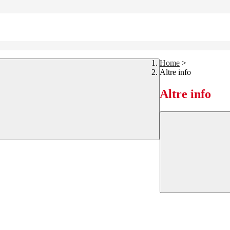
Home
>
Altre info
Altre info