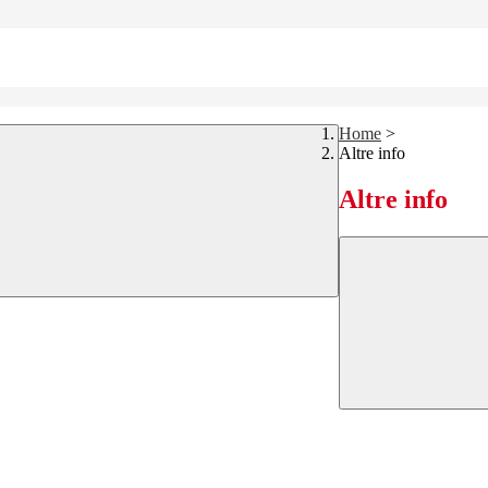
Home
>
Altre info
Altre info