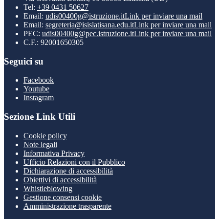
Tel:
+39 0431 50627
Email:
udis00400g@istruzione.it
Link per inviare una mail
Email:
segreteria@isislatisana.edu.it
Link per inviare una mail
PEC:
udis00400g@pec.istruzione.it
Link per inviare una mail
C.F.: 92001650305
Seguici su
Facebook
Youtube
Instagram
Sezione Link Utili
Cookie policy
Note legali
Informativa Privacy
Ufficio Relazioni con il Pubblico
Dichiarazione di accessibilità
Obiettivi di accessibilità
Whistleblowing
Gestione consensi cookie
Amministrazione trasparente