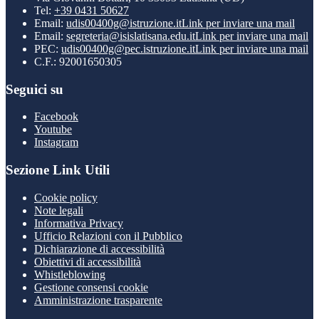
Tel:
+39 0431 50627
Email:
udis00400g@istruzione.it
Link per inviare una mail
Email:
segreteria@isislatisana.edu.it
Link per inviare una mail
PEC:
udis00400g@pec.istruzione.it
Link per inviare una mail
C.F.: 92001650305
Seguici su
Facebook
Youtube
Instagram
Sezione Link Utili
Cookie policy
Note legali
Informativa Privacy
Ufficio Relazioni con il Pubblico
Dichiarazione di accessibilità
Obiettivi di accessibilità
Whistleblowing
Gestione consensi cookie
Amministrazione trasparente