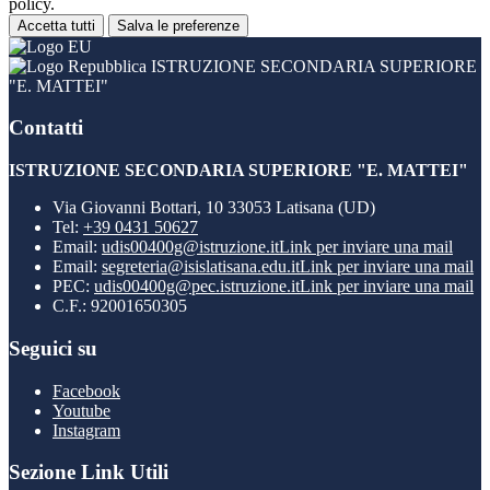
policy.
Accetta tutti
Salva le preferenze
ISTRUZIONE SECONDARIA SUPERIORE
"E. MATTEI"
Contatti
ISTRUZIONE SECONDARIA SUPERIORE "E. MATTEI"
Via Giovanni Bottari, 10 33053 Latisana (UD)
Tel:
+39 0431 50627
Email:
udis00400g@istruzione.it
Link per inviare una mail
Email:
segreteria@isislatisana.edu.it
Link per inviare una mail
PEC:
udis00400g@pec.istruzione.it
Link per inviare una mail
C.F.: 92001650305
Seguici su
Facebook
Youtube
Instagram
Sezione Link Utili