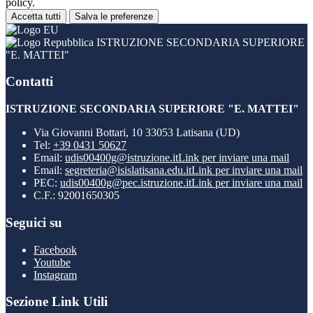
policy.
Accetta tutti
Salva le preferenze
ISTRUZIONE SECONDARIA SUPERIORE
"E. MATTEI"
Contatti
ISTRUZIONE SECONDARIA SUPERIORE "E. MATTEI"
Via Giovanni Bottari, 10 33053 Latisana (UD)
Tel:
+39 0431 50627
Email:
udis00400g@istruzione.it
Link per inviare una mail
Email:
segreteria@isislatisana.edu.it
Link per inviare una mail
PEC:
udis00400g@pec.istruzione.it
Link per inviare una mail
C.F.: 92001650305
Seguici su
Facebook
Youtube
Instagram
Sezione Link Utili